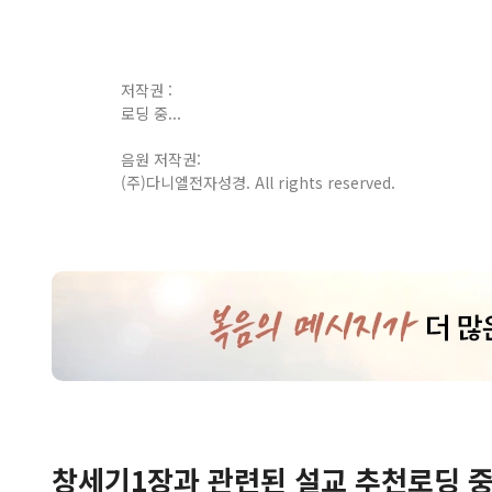
저작권 :
로딩 중...
음원 저작권:
(주)다니엘전자성경. All rights reserved.
창세기
1
장
과 관련된 설교 추천
로딩 중.