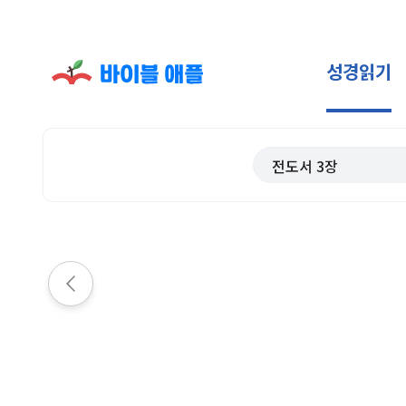
성경읽기
전도서
3
장