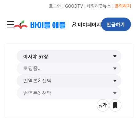
ㅣ
ㅣ
ㅣ
로그인
GOODTV
데일리굿뉴스
문의하기
마이페이지
헌금하기
이사야
57
장