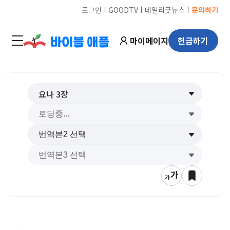
ㅣ
ㅣ
ㅣ
로그인
GOODTV
데일리굿뉴스
문의하기
마이페이지
헌금하기
요나
3
장