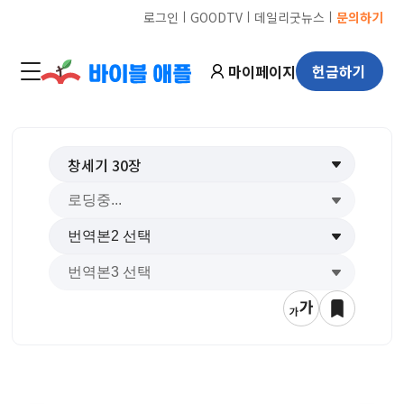
ㅣ
ㅣ
ㅣ
로그인
GOODTV
데일리굿뉴스
문의하기
마이페이지
헌금하기
창세기
30
장