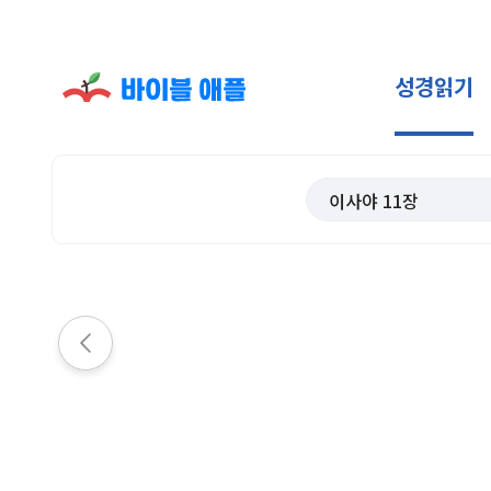
성경읽기
이사야
11
장