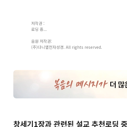
저작권 :
로딩 중...
음원 저작권:
(주)다니엘전자성경. All rights reserved.
창세기
1
장
과 관련된 설교 추천
로딩 중.