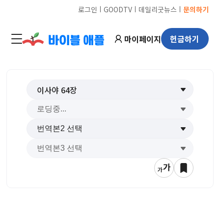
ㅣ
ㅣ
ㅣ
로그인
GOODTV
데일리굿뉴스
문의하기
마이페이지
헌금하기
이사야
64
장