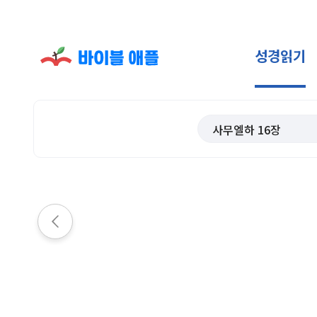
성경읽기
사무엘하
16
장