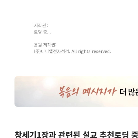
저작권 :
로딩 중...
음원 저작권:
(주)다니엘전자성경. All rights reserved.
창세기
1
장
과 관련된 설교 추천
로딩 중.