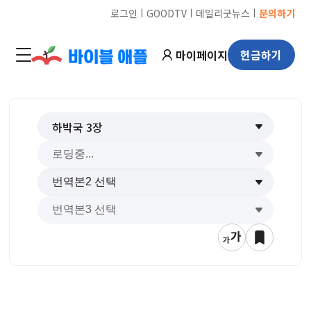
ㅣ
ㅣ
ㅣ
로그인
GOODTV
데일리굿뉴스
문의하기
마이페이지
헌금하기
하박국
3
장