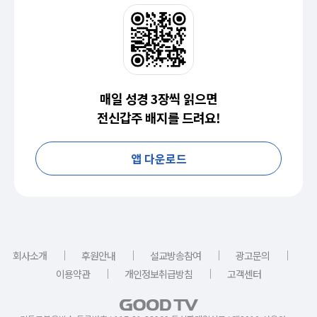
매일 성경 3장씩 읽으면
전신갑주 배지를 드려요!
앱 다운로드
｜
｜
｜
｜
회사소개
후원안내
설교방송참여
광고문의
｜
｜
이용약관
개인정보취급방침
고객센터