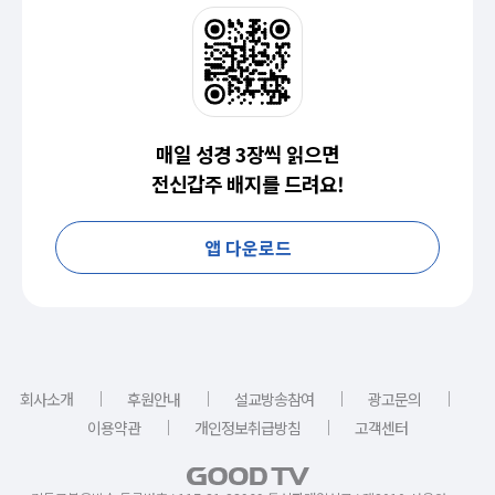
매일 성경 3장씩 읽으면
전신갑주 배지를 드려요!
앱 다운로드
｜
｜
｜
｜
회사소개
후원안내
설교방송참여
광고문의
｜
｜
이용약관
개인정보취급방침
고객센터