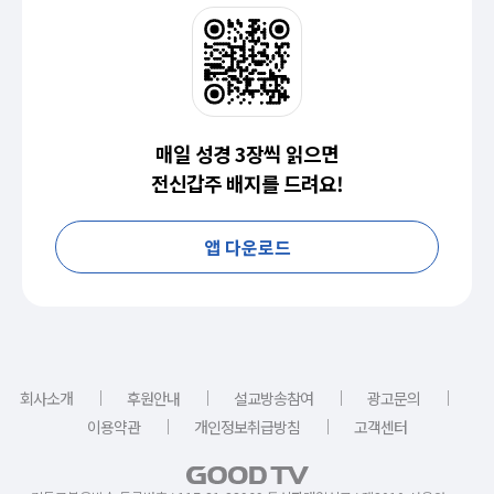
매일 성경 3장씩 읽으면
전신갑주 배지를 드려요!
앱 다운로드
｜
｜
｜
｜
회사소개
후원안내
설교방송참여
광고문의
｜
｜
이용약관
개인정보취급방침
고객센터