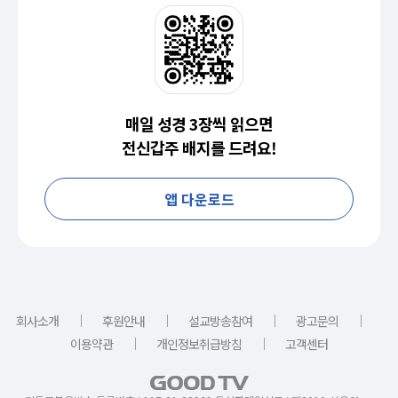
매일 성경 3장씩 읽으면
전신갑주 배지를 드려요!
앱 다운로드
｜
｜
｜
｜
회사소개
후원안내
설교방송참여
광고문의
｜
｜
이용약관
개인정보취급방침
고객센터