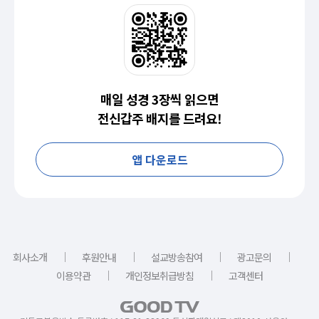
매일 성경 3장씩 읽으면
전신갑주 배지를 드려요!
앱 다운로드
｜
｜
｜
｜
회사소개
후원안내
설교방송참여
광고문의
｜
｜
이용약관
개인정보취급방침
고객센터