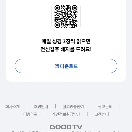
매일 성경 3장씩 읽으면
전신갑주 배지를 드려요!
앱 다운로드
｜
｜
｜
｜
회사소개
후원안내
설교방송참여
광고문의
｜
｜
이용약관
개인정보취급방침
고객센터