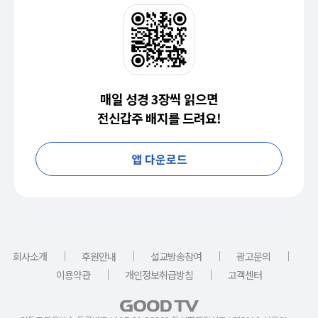
매일 성경 3장씩 읽으면
전신갑주 배지를 드려요!
앱 다운로드
｜
｜
｜
｜
회사소개
후원안내
설교방송참여
광고문의
｜
｜
이용약관
개인정보취급방침
고객센터