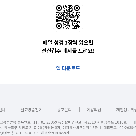
매일 성경 3장씩 읽으면
전신갑주 배지를 드려요!
앱 다운로드
｜
｜
｜
｜
안내
설교방송참여
광고문의
이용약관
개인정보취
교복음방송 등록번호 : 117-81-23969 통신판매업신고 : 제2010-서울영등포-1010호 │ 
시 영등포구 양평로 21길 26 (양평동 5가) 아이에스비즈타워 18층 │ 대표번호 : 02-2639-6
right ⓒ 2010 GOODTV All rights reserved.