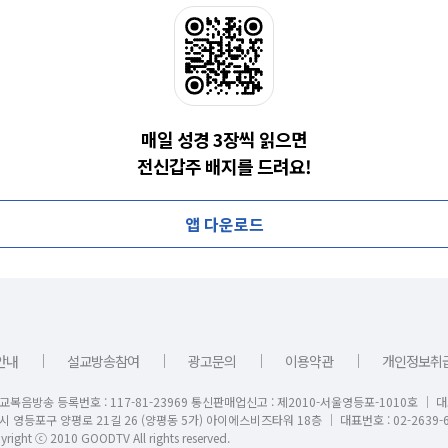
매일 성경 3장씩 읽으면
전신갑주 배지를 드려요!
앱 다운로드
｜
｜
｜
｜
안내
설교방송참여
광고문의
이용약관
개인정보취
교복음방송 등록번호 : 117-81-23969 통신판매업신고 : 제2010-서울영등포-1010호 │ 
시 영등포구 양평로 21길 26 (양평동 5가) 아이에스비즈타워 18층 │ 대표번호 : 02-2639-6
right ⓒ 2010 GOODTV All rights reserved.