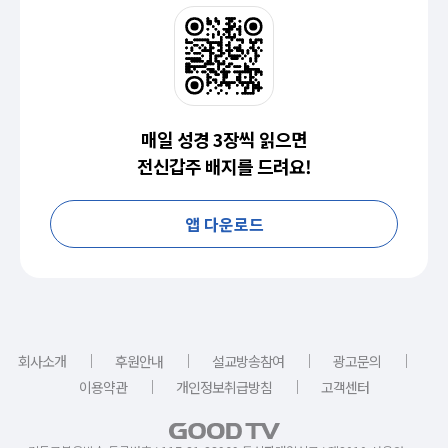
매일 성경 3장씩 읽으면
전신갑주 배지를 드려요!
앱 다운로드
｜
｜
｜
｜
회사소개
후원안내
설교방송참여
광고문의
｜
｜
이용약관
개인정보취급방침
고객센터