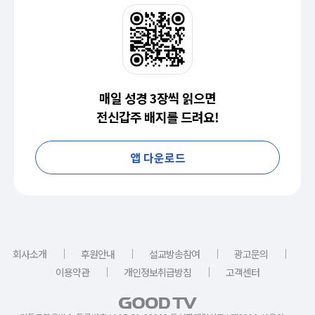
매일 성경 3장씩 읽으면
전신갑주 배지를 드려요!
앱 다운로드
｜
｜
｜
｜
회사소개
후원안내
설교방송참여
광고문의
｜
｜
이용약관
개인정보취급방침
고객센터