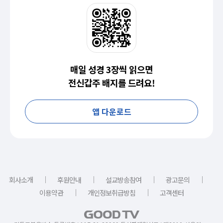
매일 성경 3장씩 읽으면
전신갑주 배지를 드려요!
앱 다운로드
｜
｜
｜
｜
회사소개
후원안내
설교방송참여
광고문의
｜
｜
이용약관
개인정보취급방침
고객센터