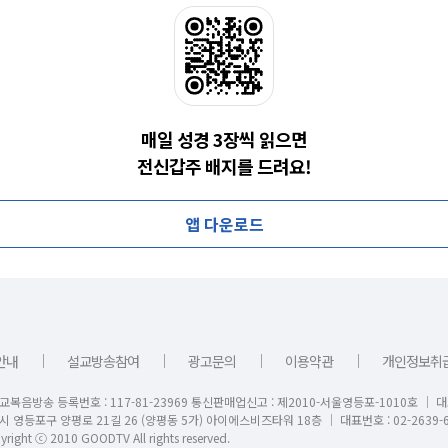
매일 성경 3장씩 읽으면
전신갑주 배지를 드려요!
앱 다운로드
｜
｜
｜
｜
안내
설교방송참여
광고문의
이용약관
개인정보취
교복음방송 등록번호 : 117-81-23969 통신판매업신고 : 제2010-서울영등포-1010호 │ 
시 영등포구 양평로 21길 26 (양평동 5가) 아이에스비즈타워 18층 │ 대표번호 : 02-2639-6
right ⓒ 2010 GOODTV All rights reserved.