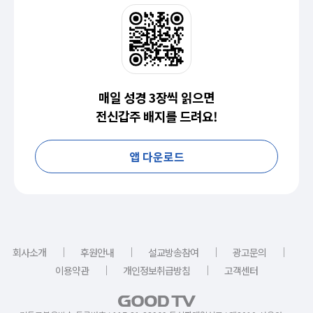
매일 성경 3장씩 읽으면
전신갑주 배지를 드려요!
앱 다운로드
｜
｜
｜
｜
회사소개
후원안내
설교방송참여
광고문의
｜
｜
이용약관
개인정보취급방침
고객센터