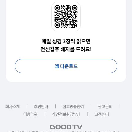
매일 성경 3장씩 읽으면
전신갑주 배지를 드려요!
앱 다운로드
｜
｜
｜
｜
회사소개
후원안내
설교방송참여
광고문의
｜
｜
이용약관
개인정보취급방침
고객센터