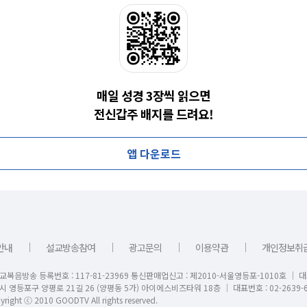
매일 성경 3장씩 읽으면
전신갑주 배지를 드려요!
앱 다운로드
｜
｜
｜
｜
안내
설교방송참여
광고문의
이용약관
개인정보취
교복음방송 등록번호 : 117-81-23969 통신판매업신고 : 제2010-서울영등포-1010호 │ 
시 영등포구 양평로 21길 26 (양평동 5가) 아이에스비즈타워 18층 │ 대표번호 : 02-2639-6
right ⓒ 2010 GOODTV All rights reserved.