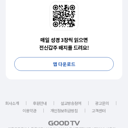
매일 성경 3장씩 읽으면
전신갑주 배지를 드려요!
앱 다운로드
｜
｜
｜
｜
회사소개
후원안내
설교방송참여
광고문의
｜
｜
이용약관
개인정보취급방침
고객센터