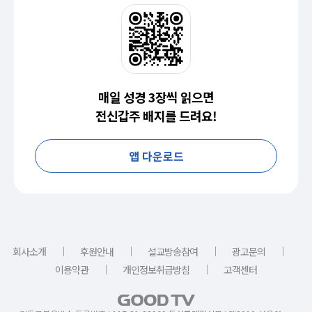
매일 성경 3장씩 읽으면
전신갑주 배지를 드려요!
앱 다운로드
｜
｜
｜
｜
회사소개
후원안내
설교방송참여
광고문의
｜
｜
이용약관
개인정보취급방침
고객센터