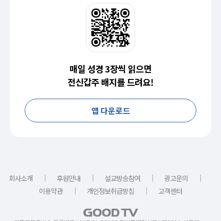
매일 성경 3장씩 읽으면
전신갑주 배지를 드려요!
앱 다운로드
｜
｜
｜
｜
회사소개
후원안내
설교방송참여
광고문의
｜
｜
이용약관
개인정보취급방침
고객센터