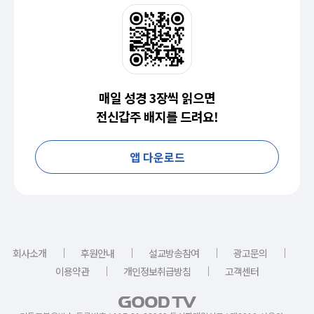
매일 성경 3장씩 읽으면
전신갑주 배지를 드려요!
앱 다운로드
｜
｜
｜
｜
회사소개
후원안내
설교방송참여
광고문의
｜
｜
이용약관
개인정보취급방침
고객센터