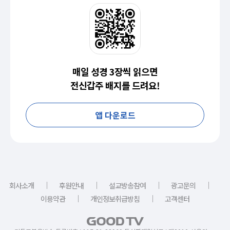
매일 성경 3장씩 읽으면
전신갑주 배지를 드려요!
앱 다운로드
｜
｜
｜
｜
회사소개
후원안내
설교방송참여
광고문의
｜
｜
이용약관
개인정보취급방침
고객센터