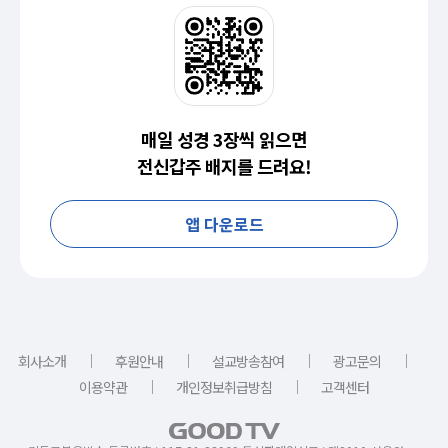
매일 성경 3장씩 읽으면
전신갑주 배지를 드려요!
앱 다운로드
｜
｜
｜
｜
회사소개
후원안내
설교방송참여
광고문의
｜
｜
이용약관
개인정보취급방침
고객센터