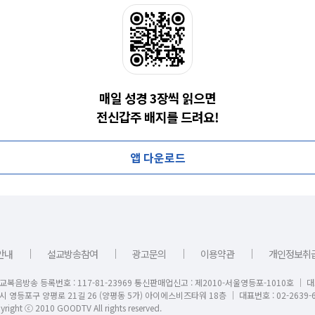
매일 성경 3장씩 읽으면
전신갑주 배지를 드려요!
앱 다운로드
｜
｜
｜
｜
안내
설교방송참여
광고문의
이용약관
개인정보취
교복음방송 등록번호 : 117-81-23969 통신판매업신고 : 제2010-서울영등포-1010호 │ 
시 영등포구 양평로 21길 26 (양평동 5가) 아이에스비즈타워 18층 │ 대표번호 : 02-2639-6
right ⓒ 2010 GOODTV All rights reserved.