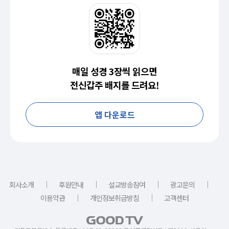
매일 성경 3장씩 읽으면
전신갑주 배지를 드려요!
앱 다운로드
｜
｜
｜
｜
회사소개
후원안내
설교방송참여
광고문의
｜
｜
이용약관
개인정보취급방침
고객센터