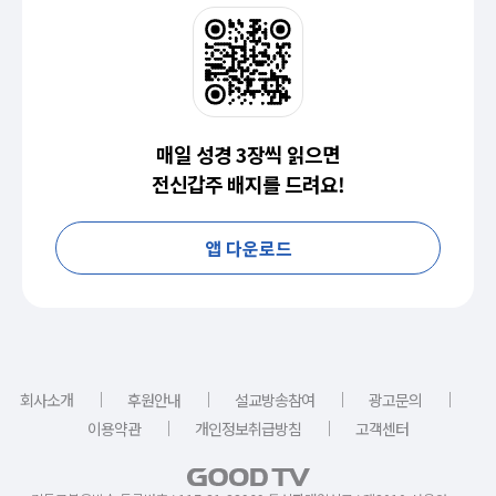
매일 성경 3장씩 읽으면
전신갑주 배지를 드려요!
앱 다운로드
｜
｜
｜
｜
회사소개
후원안내
설교방송참여
광고문의
｜
｜
이용약관
개인정보취급방침
고객센터