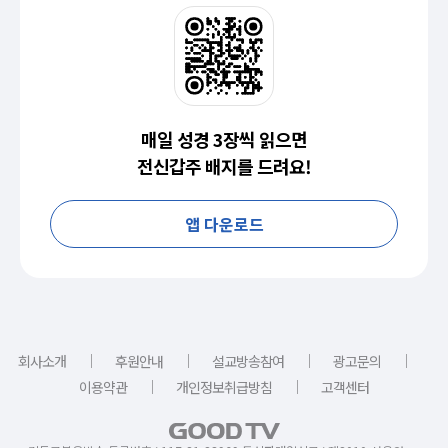
매일 성경 3장씩 읽으면
전신갑주 배지를 드려요!
앱 다운로드
｜
｜
｜
｜
회사소개
후원안내
설교방송참여
광고문의
｜
｜
이용약관
개인정보취급방침
고객센터