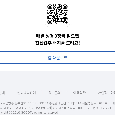
매일 성경 3장씩 읽으면
전신갑주 배지를 드려요!
앱 다운로드
｜
｜
｜
｜
안내
설교방송참여
광고문의
이용약관
개인정보취
교복음방송 등록번호 : 117-81-23969 통신판매업신고 : 제2010-서울영등포-1010호 │ 
시 영등포구 양평로 21길 26 (양평동 5가) 아이에스비즈타워 18층 │ 대표번호 : 02-2639-6
right ⓒ 2010 GOODTV All rights reserved.