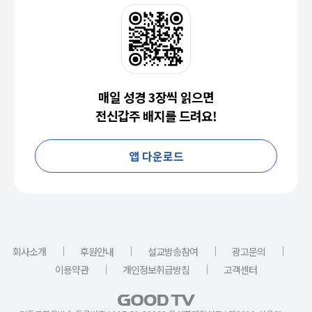
매일 성경 3장씩 읽으면
전신갑주 배지를 드려요!
앱 다운로드
｜
｜
｜
｜
회사소개
후원안내
설교방송참여
광고문의
｜
｜
이용약관
개인정보취급방침
고객센터