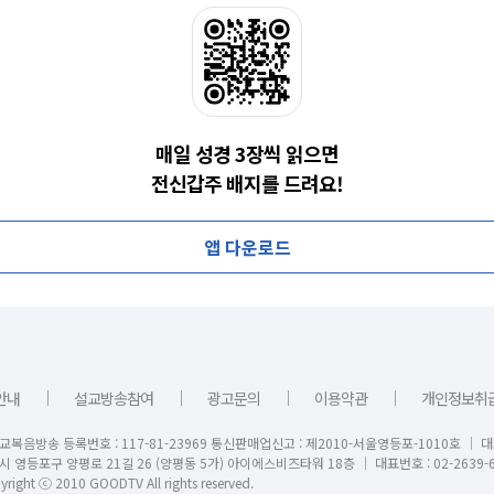
매일 성경 3장씩 읽으면
전신갑주 배지를 드려요!
앱 다운로드
｜
｜
｜
｜
안내
설교방송참여
광고문의
이용약관
개인정보취
교복음방송 등록번호 : 117-81-23969 통신판매업신고 : 제2010-서울영등포-1010호 │ 
시 영등포구 양평로 21길 26 (양평동 5가) 아이에스비즈타워 18층 │ 대표번호 : 02-2639-6
right ⓒ 2010 GOODTV All rights reserved.