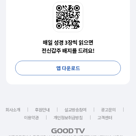
매일 성경 3장씩 읽으면
전신갑주 배지를 드려요!
앱 다운로드
｜
｜
｜
｜
회사소개
후원안내
설교방송참여
광고문의
｜
｜
이용약관
개인정보취급방침
고객센터