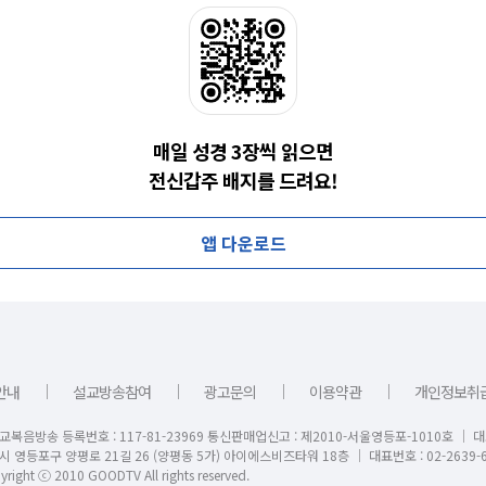
매일 성경 3장씩 읽으면
전신갑주 배지를 드려요!
앱 다운로드
｜
｜
｜
｜
안내
설교방송참여
광고문의
이용약관
개인정보취
교복음방송 등록번호 : 117-81-23969 통신판매업신고 : 제2010-서울영등포-1010호 │ 
시 영등포구 양평로 21길 26 (양평동 5가) 아이에스비즈타워 18층 │ 대표번호 : 02-2639-6
right ⓒ 2010 GOODTV All rights reserved.