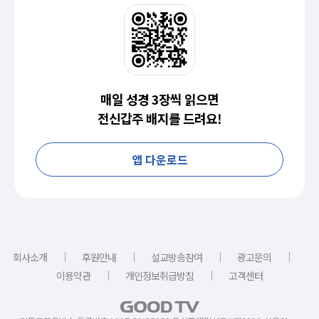
매일 성경 3장씩 읽으면
전신갑주 배지를 드려요!
앱 다운로드
｜
｜
｜
｜
회사소개
후원안내
설교방송참여
광고문의
｜
｜
이용약관
개인정보취급방침
고객센터