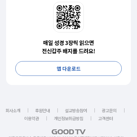
매일 성경 3장씩 읽으면
전신갑주 배지를 드려요!
앱 다운로드
｜
｜
｜
｜
회사소개
후원안내
설교방송참여
광고문의
｜
｜
이용약관
개인정보취급방침
고객센터