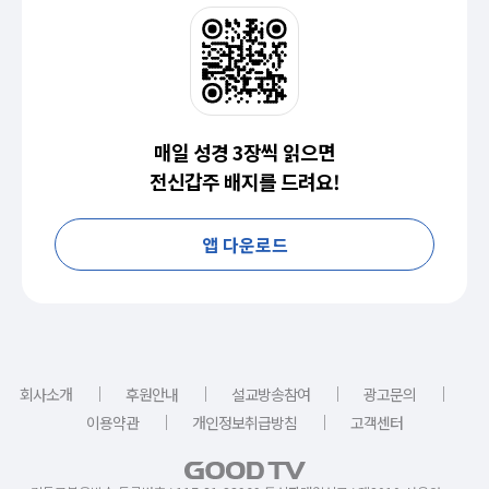
매일 성경 3장씩 읽으면
전신갑주 배지를 드려요!
앱 다운로드
｜
｜
｜
｜
회사소개
후원안내
설교방송참여
광고문의
｜
｜
이용약관
개인정보취급방침
고객센터