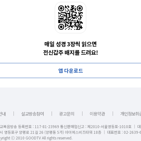
매일 성경 3장씩 읽으면
전신갑주 배지를 드려요!
앱 다운로드
｜
｜
｜
｜
안내
설교방송참여
광고문의
이용약관
개인정보취
교복음방송 등록번호 : 117-81-23969 통신판매업신고 : 제2010-서울영등포-1010호 │ 
시 영등포구 양평로 21길 26 (양평동 5가) 아이에스비즈타워 18층 │ 대표번호 : 02-2639-6
right ⓒ 2010 GOODTV All rights reserved.