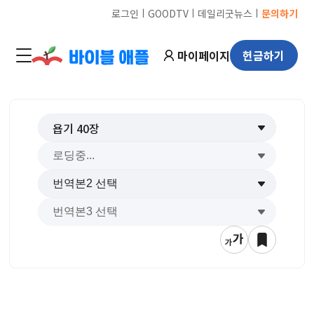
ㅣ
ㅣ
ㅣ
로그인
GOODTV
데일리굿뉴스
문의하기
마이페이지
헌금하기
욥기
40
장