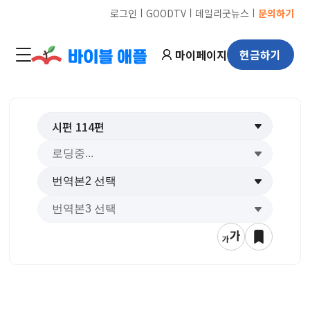
ㅣ
ㅣ
ㅣ
로그인
GOODTV
데일리굿뉴스
문의하기
마이페이지
헌금하기
시편
114
편