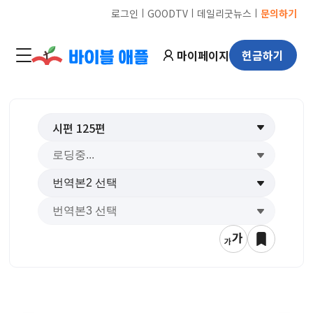
ㅣ
ㅣ
ㅣ
로그인
GOODTV
데일리굿뉴스
문의하기
마이페이지
헌금하기
시편
125
편