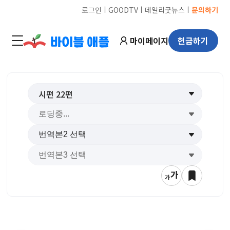
ㅣ
ㅣ
ㅣ
로그인
GOODTV
데일리굿뉴스
문의하기
마이페이지
헌금하기
시편
22
편