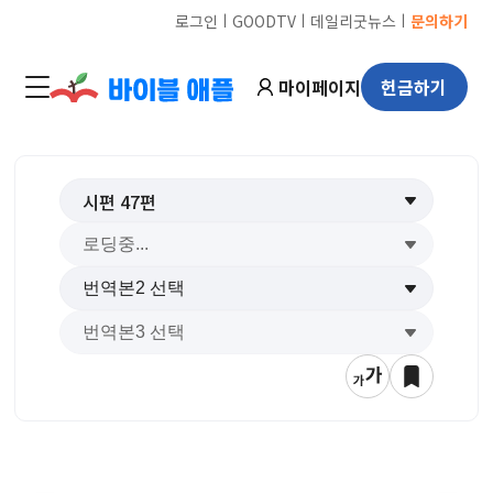
ㅣ
ㅣ
ㅣ
로그인
GOODTV
데일리굿뉴스
문의하기
마이페이지
헌금하기
시편
47
편