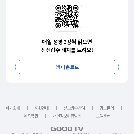
매일 성경 3장씩 읽으면
전신갑주 배지를 드려요!
앱 다운로드
｜
｜
｜
｜
회사소개
후원안내
설교방송참여
광고문의
｜
｜
이용약관
개인정보취급방침
고객센터