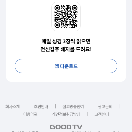
매일 성경 3장씩 읽으면
전신갑주 배지를 드려요!
앱 다운로드
｜
｜
｜
｜
회사소개
후원안내
설교방송참여
광고문의
｜
｜
이용약관
개인정보취급방침
고객센터